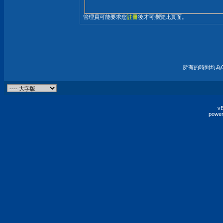
管理員可能要求您
註冊
後才可瀏覽此頁面。
所有的時間均為G
vB
power