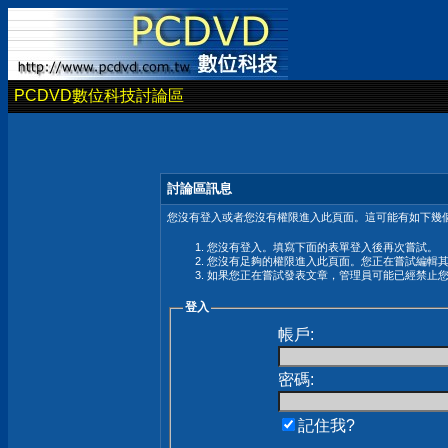
PCDVD數位科技討論區
討論區訊息
您沒有登入或者您沒有權限進入此頁面。這可能有如下幾個
您沒有登入。填寫下面的表單登入後再次嘗試。
您沒有足夠的權限進入此頁面。您正在嘗試編輯
如果您正在嘗試發表文章，管理員可能已經禁止
登入
帳戶:
密碼:
記住我?