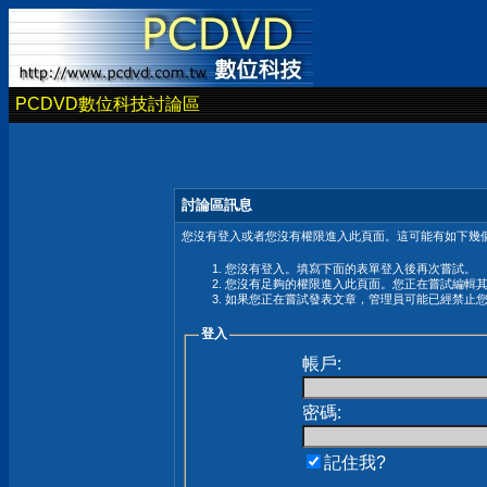
PCDVD數位科技討論區
討論區訊息
您沒有登入或者您沒有權限進入此頁面。這可能有如下幾個
您沒有登入。填寫下面的表單登入後再次嘗試。
您沒有足夠的權限進入此頁面。您正在嘗試編輯
如果您正在嘗試發表文章，管理員可能已經禁止
登入
帳戶:
密碼:
記住我?