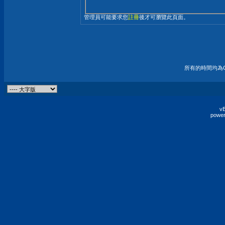
管理員可能要求您
註冊
後才可瀏覽此頁面。
所有的時間均為G
vB
power