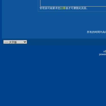
管理員可能要求您
註冊
後才可瀏覽此頁面。
所有的時間均為G
vB
power