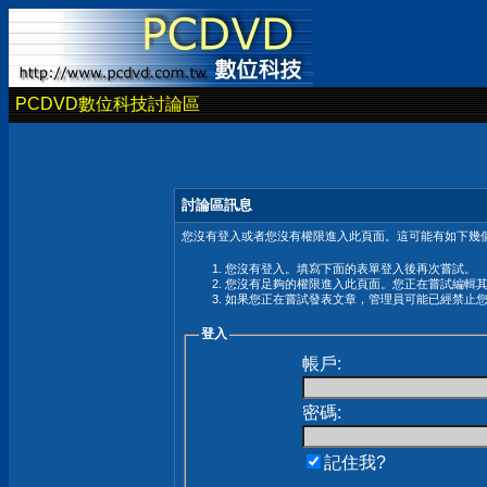
PCDVD數位科技討論區
討論區訊息
您沒有登入或者您沒有權限進入此頁面。這可能有如下幾個
您沒有登入。填寫下面的表單登入後再次嘗試。
您沒有足夠的權限進入此頁面。您正在嘗試編輯
如果您正在嘗試發表文章，管理員可能已經禁止
登入
帳戶:
密碼:
記住我?