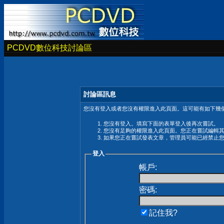
PCDVD數位科技討論區
討論區訊息
您沒有登入或者您沒有權限進入此頁面。這可能有如下幾個
您沒有登入。填寫下面的表單登入後再次嘗試。
您沒有足夠的權限進入此頁面。您正在嘗試編輯
如果您正在嘗試發表文章，管理員可能已經禁止
登入
帳戶:
密碼:
記住我?