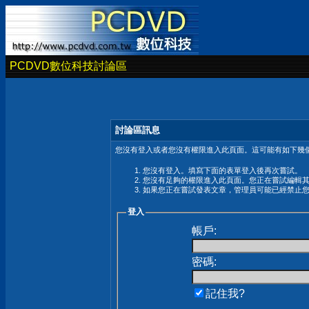
PCDVD數位科技討論區
討論區訊息
您沒有登入或者您沒有權限進入此頁面。這可能有如下幾個
您沒有登入。填寫下面的表單登入後再次嘗試。
您沒有足夠的權限進入此頁面。您正在嘗試編輯
如果您正在嘗試發表文章，管理員可能已經禁止
登入
帳戶:
密碼:
記住我?