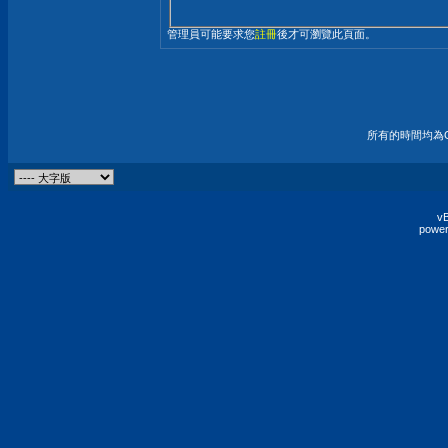
管理員可能要求您
註冊
後才可瀏覽此頁面。
所有的時間均為G
vB
power