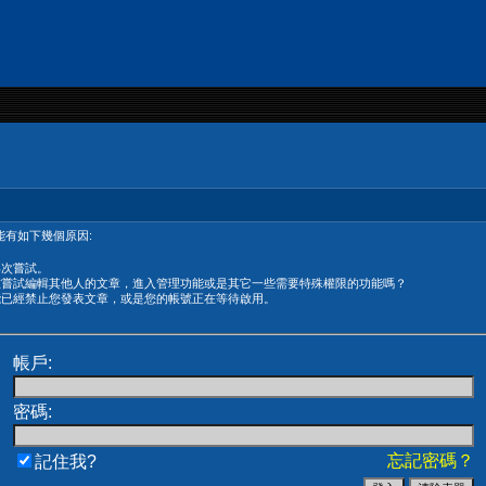
有如下幾個原因:
再次嘗試。
在嘗試編輯其他人的文章，進入管理功能或是其它一些需要特殊權限的功能嗎？
能已經禁止您發表文章，或是您的帳號正在等待啟用。
帳戶:
密碼:
忘記密碼？
記住我?