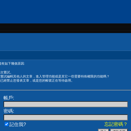
有如下幾個原因:
再次嘗試。
在嘗試編輯其他人的文章，進入管理功能或是其它一些需要特殊權限的功能嗎？
能已經禁止您發表文章，或是您的帳號正在等待啟用。
帳戶:
密碼:
忘記密碼？
記住我?