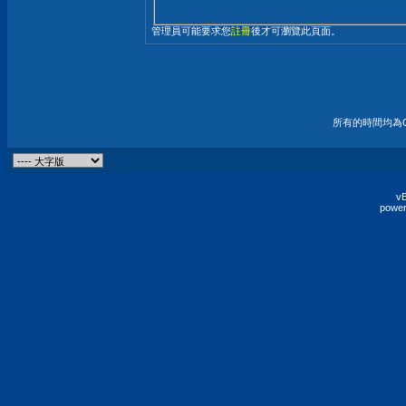
管理員可能要求您
註冊
後才可瀏覽此頁面。
所有的時間均為G
vB
power