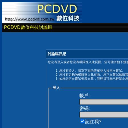
PCDVD數位科技討論區
討論區訊息
您沒有登入或者您沒有權限進入此頁面。這可能有如下幾個
您沒有登入。填寫下面的表單登入後再次嘗試。
您沒有足夠的權限進入此頁面。您正在嘗試編輯
如果您正在嘗試發表文章，管理員可能已經禁止
登入
帳戶:
密碼:
記住我?