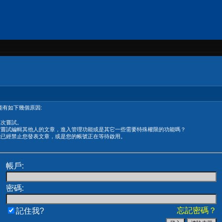
有如下幾個原因:
再次嘗試。
在嘗試編輯其他人的文章，進入管理功能或是其它一些需要特殊權限的功能嗎？
能已經禁止您發表文章，或是您的帳號正在等待啟用。
帳戶:
密碼:
忘記密碼？
記住我?