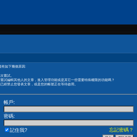
有如下幾個原因:
再次嘗試。
在嘗試編輯其他人的文章，進入管理功能或是其它一些需要特殊權限的功能嗎？
能已經禁止您發表文章，或是您的帳號正在等待啟用。
帳戶:
密碼:
忘記密碼？
記住我?