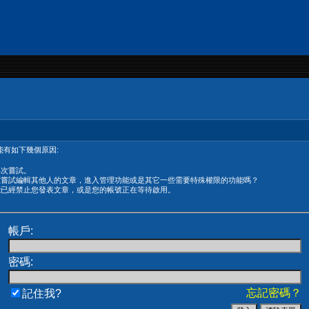
有如下幾個原因:
再次嘗試。
在嘗試編輯其他人的文章，進入管理功能或是其它一些需要特殊權限的功能嗎？
能已經禁止您發表文章，或是您的帳號正在等待啟用。
帳戶:
密碼:
忘記密碼？
記住我?