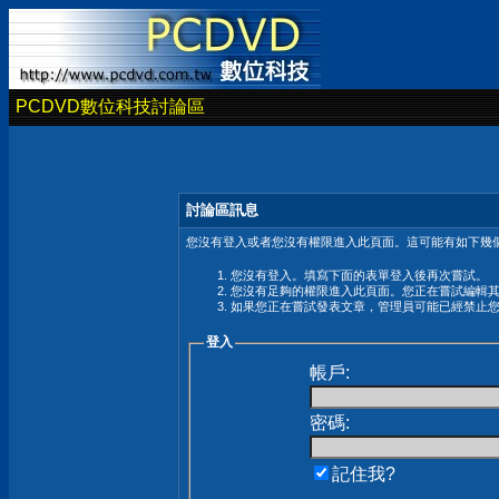
PCDVD數位科技討論區
討論區訊息
您沒有登入或者您沒有權限進入此頁面。這可能有如下幾個
您沒有登入。填寫下面的表單登入後再次嘗試。
您沒有足夠的權限進入此頁面。您正在嘗試編輯
如果您正在嘗試發表文章，管理員可能已經禁止
登入
帳戶:
密碼:
記住我?