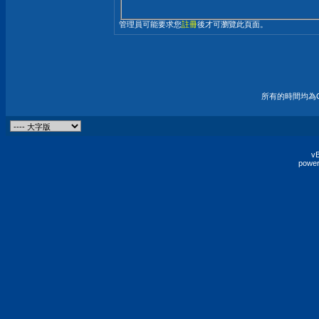
管理員可能要求您
註冊
後才可瀏覽此頁面。
所有的時間均為G
vB
power