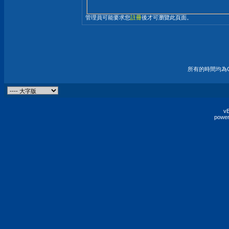
管理員可能要求您
註冊
後才可瀏覽此頁面。
所有的時間均為G
vB
power