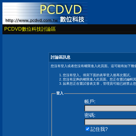
PCDVD數位科技討論區
討論區訊息
您沒有登入或者您沒有權限進入此頁面。這可能有如下幾個
您沒有登入。填寫下面的表單登入後再次嘗試。
您沒有足夠的權限進入此頁面。您正在嘗試編輯
如果您正在嘗試發表文章，管理員可能已經禁止
登入
帳戶:
密碼:
記住我?