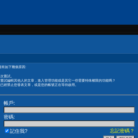
有如下幾個原因:
再次嘗試。
在嘗試編輯其他人的文章，進入管理功能或是其它一些需要特殊權限的功能嗎？
能已經禁止您發表文章，或是您的帳號正在等待啟用。
帳戶:
密碼:
忘記密碼？
記住我?