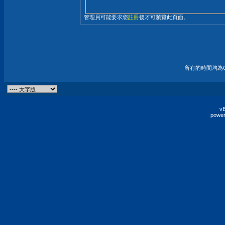
管理員可能要求您
註冊
後才可瀏覽此頁面。
所有的時間均為G
vB
power