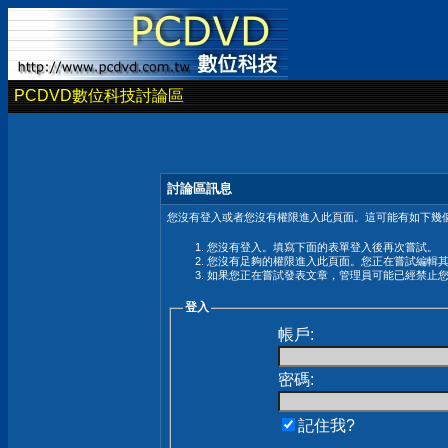
PCDVD數位科技討論區
討論區訊息
您沒有登入或者您沒有權限進入此頁面。這可能有如下幾個
您沒有登入。填寫下面的表單登入後再次嘗試。
您沒有足夠的權限進入此頁面。您正在嘗試編輯
如果您正在嘗試發表文章，管理員可能已經禁止
登入
帳戶:
密碼:
記住我?