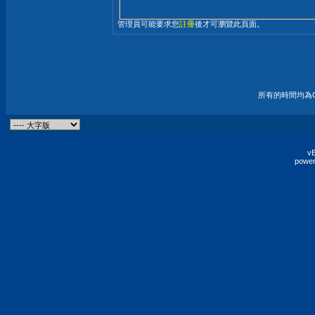
管理員可能要求您
註冊
後才可瀏覽此頁面。
所有的時間均為G
vB
power