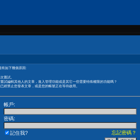
有如下幾個原因:
再次嘗試。
在嘗試編輯其他人的文章，進入管理功能或是其它一些需要特殊權限的功能嗎？
能已經禁止您發表文章，或是您的帳號正在等待啟用。
帳戶:
密碼:
忘記密碼？
記住我?