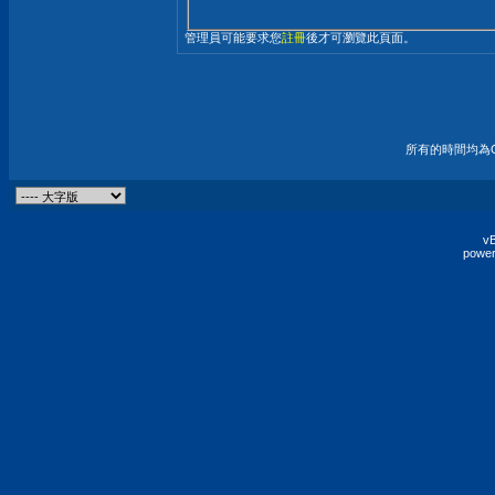
管理員可能要求您
註冊
後才可瀏覽此頁面。
所有的時間均為G
vB
power