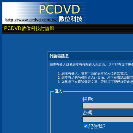
PCDVD數位科技討論區
討論區訊息
您沒有登入或者您沒有權限進入此頁面。這可能有如下幾個
您沒有登入。填寫下面的表單登入後再次嘗試。
您沒有足夠的權限進入此頁面。您正在嘗試編輯
如果您正在嘗試發表文章，管理員可能已經禁止
登入
帳戶:
密碼:
記住我?