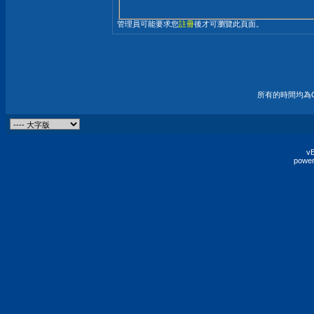
管理員可能要求您
註冊
後才可瀏覽此頁面。
所有的時間均為G
vB
power