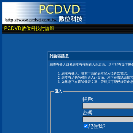
PCDVD數位科技討論區
討論區訊息
您沒有登入或者您沒有權限進入此頁面。這可能有如下幾個
您沒有登入。填寫下面的表單登入後再次嘗試。
您沒有足夠的權限進入此頁面。您正在嘗試編輯
如果您正在嘗試發表文章，管理員可能已經禁止
登入
帳戶:
密碼:
記住我?