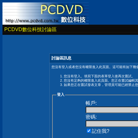
PCDVD數位科技討論區
討論區訊息
您沒有登入或者您沒有權限進入此頁面。這可能有如下幾個
您沒有登入。填寫下面的表單登入後再次嘗試。
您沒有足夠的權限進入此頁面。您正在嘗試編輯
如果您正在嘗試發表文章，管理員可能已經禁止
登入
帳戶:
密碼:
記住我?