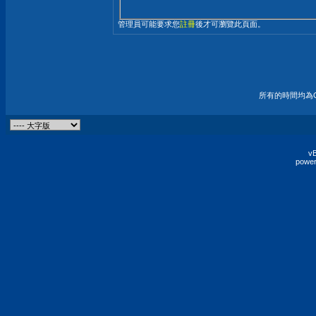
管理員可能要求您
註冊
後才可瀏覽此頁面。
所有的時間均為G
vB
power