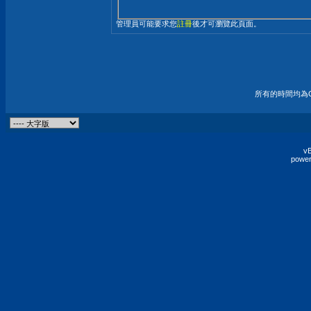
管理員可能要求您
註冊
後才可瀏覽此頁面。
所有的時間均為G
vB
power