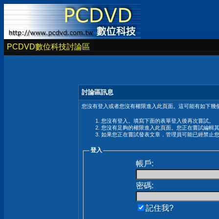
PCDVD數位科技討論區
討論區訊息
您沒有登入或者您沒有權限進入此頁面。這可能有如下幾個
您沒有登入。填寫下面的表單登入後再次嘗試。
您沒有足夠的權限進入此頁面。您正在嘗試編輯
如果您正在嘗試發表文章，管理員可能已經禁止
登入
帳戶:
密碼:
記住我?