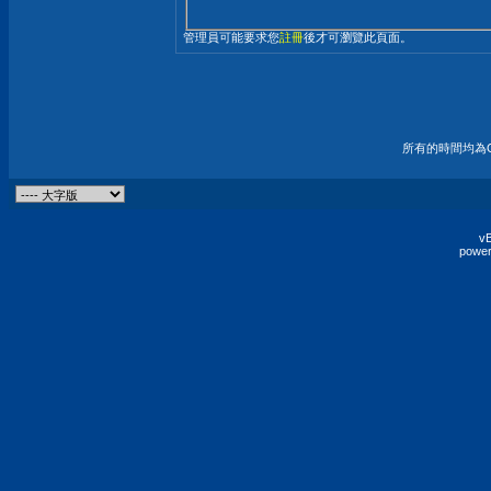
管理員可能要求您
註冊
後才可瀏覽此頁面。
所有的時間均為G
vB
power