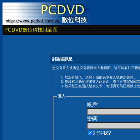
PCDVD數位科技討論區
討論區訊息
您沒有登入或者您沒有權限進入此頁面。這可能有如下幾個
您沒有登入。填寫下面的表單登入後再次嘗試。
您沒有足夠的權限進入此頁面。您正在嘗試編輯
如果您正在嘗試發表文章，管理員可能已經禁止
登入
帳戶:
密碼:
記住我?