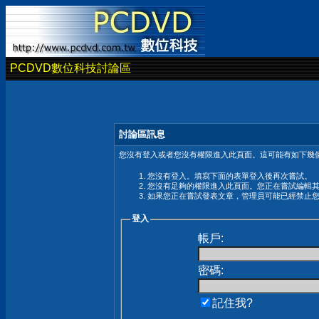
PCDVD數位科技討論區
討論區訊息
您沒有登入或者您沒有權限進入此頁面。這可能有如下幾個
您沒有登入。填寫下面的表單登入後再次嘗試。
您沒有足夠的權限進入此頁面。您正在嘗試編輯
如果您正在嘗試發表文章，管理員可能已經禁止
登入
帳戶:
密碼:
記住我?