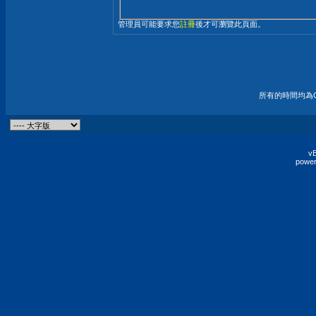
管理員可能要求您
註冊
後才可瀏覽此頁面。
所有的時間均為G
vB
power