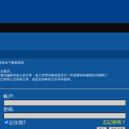
有如下幾個原因:
再次嘗試。
在嘗試編輯其他人的文章，進入管理功能或是其它一些需要特殊權限的功能嗎？
能已經禁止您發表文章，或是您的帳號正在等待啟用。
帳戶:
密碼:
忘記密碼？
記住我?