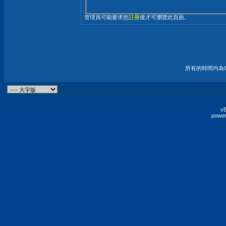
管理員可能要求您
註冊
後才可瀏覽此頁面。
所有的時間均為G
vB
power