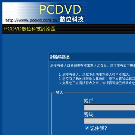
PCDVD數位科技討論區
討論區訊息
您沒有登入或者您沒有權限進入此頁面。這可能有如下幾個
您沒有登入。填寫下面的表單登入後再次嘗試。
您沒有足夠的權限進入此頁面。您正在嘗試編輯
如果您正在嘗試發表文章，管理員可能已經禁止
登入
帳戶:
密碼:
記住我?