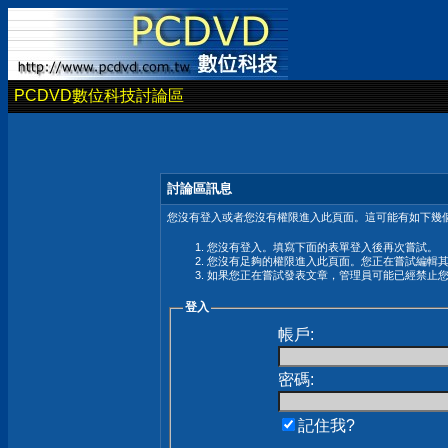
PCDVD數位科技討論區
討論區訊息
您沒有登入或者您沒有權限進入此頁面。這可能有如下幾個
您沒有登入。填寫下面的表單登入後再次嘗試。
您沒有足夠的權限進入此頁面。您正在嘗試編輯
如果您正在嘗試發表文章，管理員可能已經禁止
登入
帳戶:
密碼:
記住我?