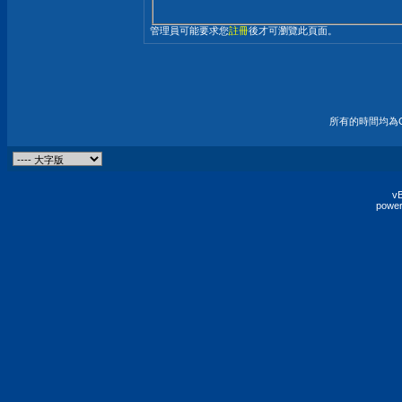
管理員可能要求您
註冊
後才可瀏覽此頁面。
所有的時間均為G
vB
power