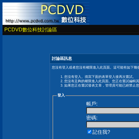
PCDVD數位科技討論區
討論區訊息
您沒有登入或者您沒有權限進入此頁面。這可能有如下幾個
您沒有登入。填寫下面的表單登入後再次嘗試。
您沒有足夠的權限進入此頁面。您正在嘗試編輯
如果您正在嘗試發表文章，管理員可能已經禁止
登入
帳戶:
密碼:
記住我?