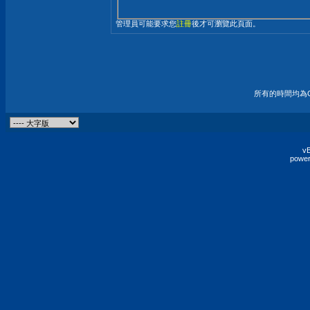
管理員可能要求您
註冊
後才可瀏覽此頁面。
所有的時間均為G
vB
power