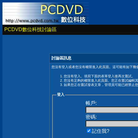
PCDVD數位科技討論區
討論區訊息
您沒有登入或者您沒有權限進入此頁面。這可能有如下幾個
您沒有登入。填寫下面的表單登入後再次嘗試。
您沒有足夠的權限進入此頁面。您正在嘗試編輯
如果您正在嘗試發表文章，管理員可能已經禁止
登入
帳戶:
密碼:
記住我?