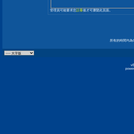
管理員可能要求您
註冊
後才可瀏覽此頁面。
所有的時間均為G
vB
power