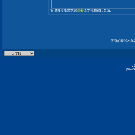
管理員可能要求您
註冊
後才可瀏覽此頁面。
所有的時間均為G
vB
power