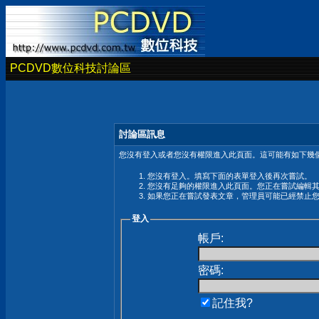
PCDVD數位科技討論區
討論區訊息
您沒有登入或者您沒有權限進入此頁面。這可能有如下幾個
您沒有登入。填寫下面的表單登入後再次嘗試。
您沒有足夠的權限進入此頁面。您正在嘗試編輯
如果您正在嘗試發表文章，管理員可能已經禁止
登入
帳戶:
密碼:
記住我?