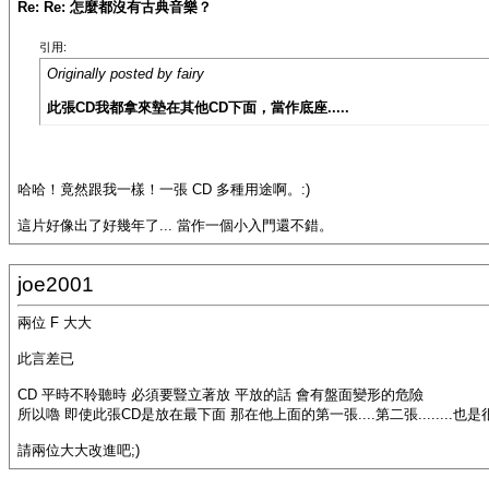
Re: Re: 怎麼都沒有古典音樂？
引用:
Originally posted by fairy
此張CD我都拿來墊在其他CD下面，當作底座.....
哈哈！竟然跟我一樣！一張 CD 多種用途啊。:)
這片好像出了好幾年了... 當作一個小入門還不錯。
joe2001
兩位 F 大大
此言差已
CD 平時不聆聽時 必須要豎立著放 平放的話 會有盤面變形的危險
所以嚕 即使此張CD是放在最下面 那在他上面的第一張....第二張........也
請兩位大大改進吧;)