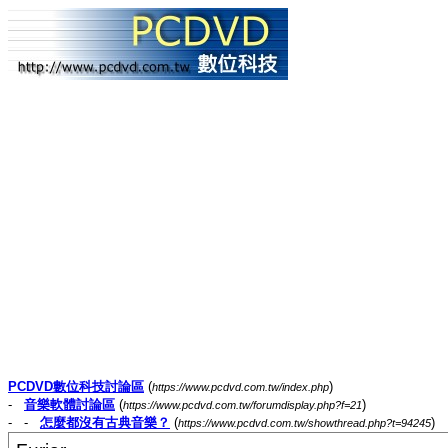
PCDVD數位科技討論區
(
)
https://www.pcdvd.com.tw/index.php
-
音樂軟體討論區
(
)
https://www.pcdvd.com.tw/forumdisplay.php?f=21
- -
怎麼都沒有古典音樂？
(
)
https://www.pcdvd.com.tw/showthread.php?t=94245