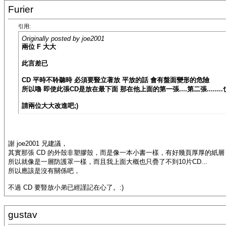
Furier
引用:
Originally posted by joe2001
兩位 F 大大
此言差已
CD 平時不聆聽時 必須要豎立著放 平放的話 會有盤面變形的危險
所以嚕 即使此張CD是放在最下面 那在他上面的第一張....第二張.......
請兩位大大改進吧;)
謝 joe2001 兄建議，
其實那張 CD 的外殼非塑膠殼，而是像一本小書一樣，有好幾頁厚厚的紙層
所以就像是一層防護罩一樣，而且我上面大概也只疊了不到10片CD...
所以應該是沒有關係吧，
不過 CD 要豎放小弟已經謹記在心了。:)
gustav