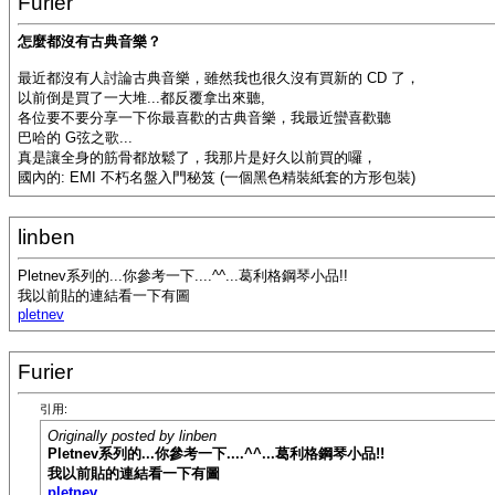
Furier
怎麼都沒有古典音樂？
最近都沒有人討論古典音樂，雖然我也很久沒有買新的 CD 了，
以前倒是買了一大堆...都反覆拿出來聽,
各位要不要分享一下你最喜歡的古典音樂，我最近蠻喜歡聽
巴哈的 G弦之歌...
真是讓全身的筋骨都放鬆了，我那片是好久以前買的囉，
國內的: EMI 不朽名盤入門秘笈 (一個黑色精裝紙套的方形包裝)
linben
Pletnev系列的...你參考一下....^^...葛利格鋼琴小品!!
我以前貼的連結看一下有圖
pletnev
Furier
引用:
Originally posted by linben
Pletnev系列的...你參考一下....^^...葛利格鋼琴小品!!
我以前貼的連結看一下有圖
pletnev