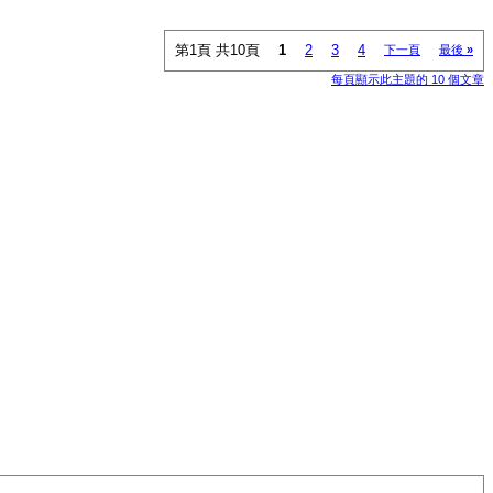
第1頁 共10頁
1
2
3
4
下一頁
最後
»
每頁顯示此主題的 10 個文章