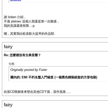
謝 linben 介紹，
不過 pletnev 這個人我還是第一次聽過，
我的見識還很有限...:p
嗯，其實我比較喜歡大提琴的作品耶.
fairy
Re: 怎麼都沒有古典音樂？
引用:
Originally posted by Furier
國內的: EMI 不朽名盤入門秘笈 (一個黑色精裝紙套的方形包裝)
此張CD我都拿來墊在其他CD下面，當作底座.....
fairy