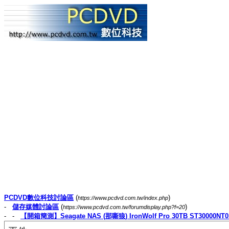
PCDVD數位科技討論區
(
)
https://www.pcdvd.com.tw/index.php
-
儲存媒體討論區
(
)
https://www.pcdvd.com.tw/forumdisplay.php?f=20
- -
【開箱簡測】Seagate NAS (那嘶狼) IronWolf Pro 30TB ST30000