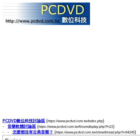
PCDVD數位科技討論區
(
)
https://www.pcdvd.com.tw/index.php
-
音樂軟體討論區
(
)
https://www.pcdvd.com.tw/forumdisplay.php?f=21
- -
怎麼都沒有古典音樂？
(
)
https://www.pcdvd.com.tw/showthread.php?t=94245