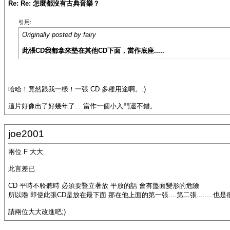
Re: Re: 怎麼都沒有古典音樂？
引用:
Originally posted by fairy
此張CD我都拿來墊在其他CD下面，當作底座.....
哈哈！竟然跟我一樣！一張 CD 多種用途啊。:)
這片好像出了好幾年了... 當作一個小入門還不錯。
joe2001
兩位 F 大大
此言差已
CD 平時不聆聽時 必須要豎立著放 平放的話 會有盤面變形的危險
所以嚕 即使此張CD是放在最下面 那在他上面的第一張....第二張........也
請兩位大大改進吧;)