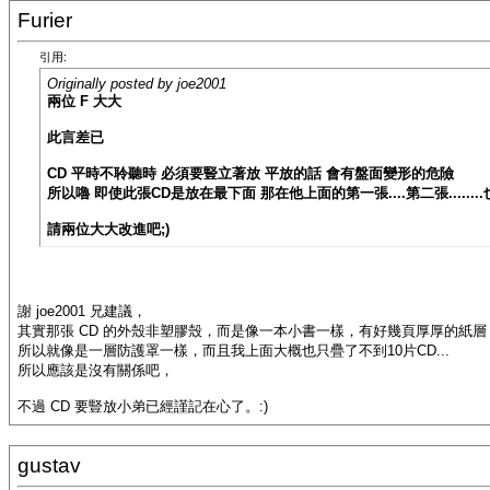
Furier
引用:
Originally posted by joe2001
兩位 F 大大
此言差已
CD 平時不聆聽時 必須要豎立著放 平放的話 會有盤面變形的危險
所以嚕 即使此張CD是放在最下面 那在他上面的第一張....第二張.......
請兩位大大改進吧;)
謝 joe2001 兄建議，
其實那張 CD 的外殼非塑膠殼，而是像一本小書一樣，有好幾頁厚厚的紙層
所以就像是一層防護罩一樣，而且我上面大概也只疊了不到10片CD...
所以應該是沒有關係吧，
不過 CD 要豎放小弟已經謹記在心了。:)
gustav