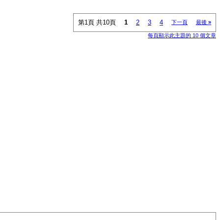
第1頁 共10頁
1
2
3
4
下一頁
最後
»
每頁顯示此主題的 10 個文章