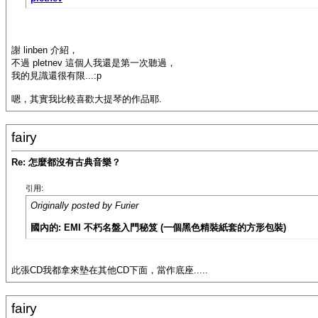
謝 linben 介紹，
不過 pletnev 這個人我還是第一次聽過，
我的見識還很有限...:p
嗯，其實我比較喜歡大提琴的作品耶.
fairy
Re: 怎麼都沒有古典音樂？
引用:
Originally posted by Furier
國內的: EMI 不朽名盤入門秘笈 (一個黑色精裝紙套的方形包裝)
此張CD我都拿來墊在其他CD下面，當作底座.....
fairy