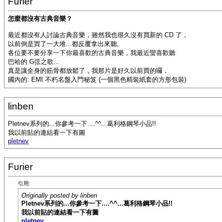
Furier
怎麼都沒有古典音樂？
最近都沒有人討論古典音樂，雖然我也很久沒有買新的 CD 了，
以前倒是買了一大堆...都反覆拿出來聽,
各位要不要分享一下你最喜歡的古典音樂，我最近蠻喜歡聽
巴哈的 G弦之歌...
真是讓全身的筋骨都放鬆了，我那片是好久以前買的囉，
國內的: EMI 不朽名盤入門秘笈 (一個黑色精裝紙套的方形包裝)
linben
Pletnev系列的...你參考一下....^^...葛利格鋼琴小品!!
我以前貼的連結看一下有圖
pletnev
Furier
引用:
Originally posted by linben
Pletnev系列的...你參考一下....^^...葛利格鋼琴小品!!
我以前貼的連結看一下有圖
pletnev