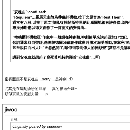
"安魂曲":confused:
"Requiem"...羅馬天主教為葬儀的彌撒,拉丁文原音為"Rest Them",
通常有八段,以拉丁原文演唱,從帕勒斯特里納到威爾地都有許多傑出的作
布拉姆斯也以德文創作了一首德文的安魂曲...
"韓德爾的彌撒亞"印象中一般歸在神劇類,神劇簡單來講起源於17世紀,
歌詞通常取自聖經,傳說韓德爾56歲創作此曲時履次深受感動,在寫完"哈
甚至脫口而出大叫"天忽然開了,瞻仰到崇高偉大的神顯聖"(當然不是講國語
講到安魂曲就想起了寫死莫札特的那首"安魂曲"...呵!
密賽亞應不是安魂曲...sorry!...是神劇..:D
尤其是在這亂紛紛的世界 ....真的很適合聽~
類似宗教的安慰力量.....:p
jiwoo
引用:
Originally posted by sudenew