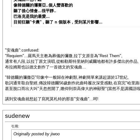
像韓德爾的彌賽亞..個人蠻喜歡的
聽了後心情會...很平靜..
巴洛克是我的最愛...
目前狂聽"卡農" , 聽了 n 個版本 , 受到某片影響...
"安魂曲":confused:
"Requiem"...羅馬天主教為葬儀的彌撒,拉丁文原音為"Rest Them",
通常有八段,以拉丁原文演唱,從帕勒斯特里納到威爾地都有許多傑出的作品,
布拉姆斯也以德文創作了一首德文的安魂曲...
"韓德爾的彌撒亞"印象中一般歸在神劇類,神劇簡單來講起源於17世紀,
歌詞通常取自聖經,傳說韓德爾56歲創作此曲時履次深受感動,在寫完"哈里路
甚至脫口而出大叫"天忽然開了,瞻仰到崇高偉大的神顯聖"(當然不是講國語啦^
講到安魂曲就想起了寫死莫札特的那首"安魂曲"...呵!
sudenew
引用:
Originally posted by jiwoo