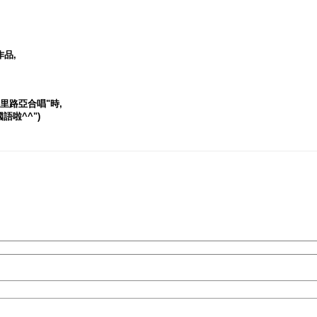
品,
里路亞合唱"時,
啦^^")