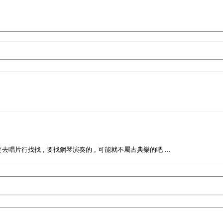
片行找找 , 要找鋼琴演奏的 , 可能就不屬古典樂的吧 ...