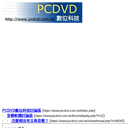
PCDVD數位科技討論區
(
)
https://www.pcdvd.com.tw/index.php
-
音樂軟體討論區
(
)
https://www.pcdvd.com.tw/forumdisplay.php?f=21
- -
怎麼都沒有古典音樂？
(
)
https://www.pcdvd.com.tw/showthread.php?t=94245