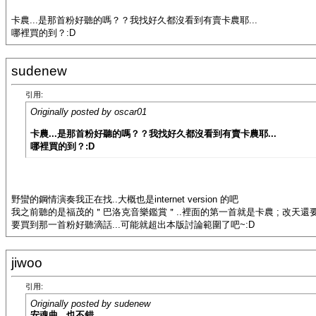
卡農...是那首粉好聽的嗎？？我找好久都沒看到有賣卡農耶...
哪裡買的到？:D
sudenew
引用:
Originally posted by oscar01
卡農...是那首粉好聽的嗎？？我找好久都沒看到有賣卡農耶...
哪裡買的到？:D
野蠻的鋼情演奏我正在找..大概也是internet version 的吧
我之前聽的是福茂的＂巴洛克音樂鑑賞＂..裡面的第一首就是卡農 ; 改天還要去唱
要買到那一首粉好聽滴話...可能就超出本版討論範圍了吧~:D
jiwoo
引用:
Originally posted by sudenew
安魂曲...也不錯