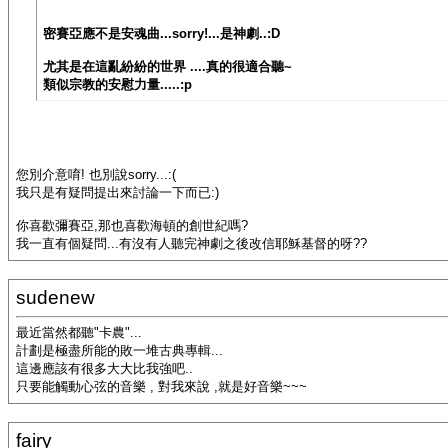
密賽亞應不是安魂曲...sorry!...是神劇..:D
尤其是在這亂紛紛的世界 ....真的很適合聽~
類似宗教的安慰力量.....:p
您別介意唷! 也別說sorry...:(
我只是有疑問提出來討論一下而已:)
你喜歡彌賽亞,那也喜歡海頓的創世紀嗎?
我一直有個疑問...有沒有人聽完神劇之後改信耶穌基督的呀??
sudenew
最近當然都聽"卡農"...
計劃是極盡所能的敗一堆古典專輯...
這邊應該有很多大大比我強吧..
只要能觸動心弦的音樂 , 對我來說 ,就是好音樂~~~
fairy