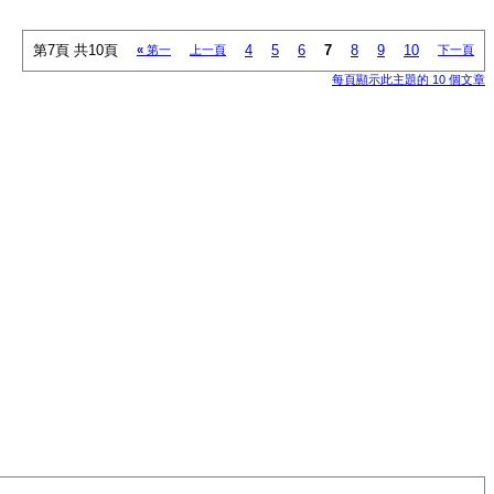
第7頁 共10頁
4
5
6
7
8
9
10
«
第一
上一頁
下一頁
每頁顯示此主題的 10 個文章