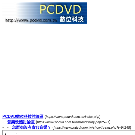
PCDVD數位科技討論區
(
)
https://www.pcdvd.com.tw/index.php
-
音樂軟體討論區
(
)
https://www.pcdvd.com.tw/forumdisplay.php?f=21
- -
怎麼都沒有古典音樂？
(
)
https://www.pcdvd.com.tw/showthread.php?t=94245