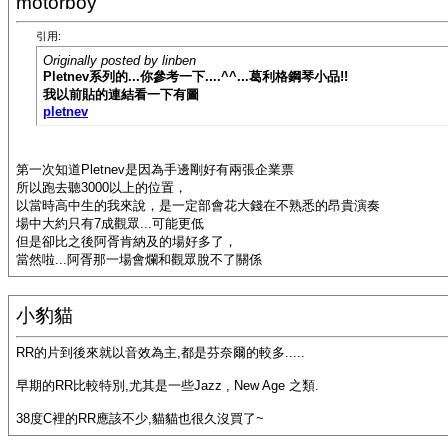
motorboy
引用:
Originally posted by linben
Pletnev系列的...你參考一下....^^...葛利格鋼琴小品!!
我以前貼的連結看一下有圖
pletnev
第一次知道Pletnev是因為手邊剛好有兩張企業票
所以跑去聽3000以上的位置，
以當時高中生的我來說，是一定部會花大錢在不熟悉的昂貴演奏
場中大約只有7成觀眾...可能更低
但是卻比之後阿胥肯納及的場好多了，
當然啦...阿胥那一場會爛和觀眾脫不了關係
小豹貓
RR的片到後來就以音效為主,都是芬奈爾的較多.....
早期的RR比較特別,尤其是一些Jazz , New Age 之類.
38度C裡的RR應該不少,貓貓也很久沒買了~