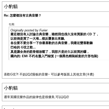
小豹貓
Re: 怎麼都沒有古典音樂？
引用:
Originally posted by Furier
最近都沒有人討論古典音樂，雖然我也很久沒有買新的 CD 了，
以前倒是買了一大堆...都反覆拿出來聽,
各位要不要分享一下你最喜歡的古典音樂，我最近蠻喜歡聽
巴哈的 G弦之歌...
真是讓全身的筋骨都放鬆了，我那片是好久以前買的囉，
國內的: EMI 不朽名盤入門秘笈 (一個黑色精裝紙套的方形包裝)
喜歡G弦?! 不妨試試慢板的音樂~ 可以嵾考版面上其他文章(卡農)
小豹貓
通常英國弦樂作品的旋律也是很優美,可以試試!