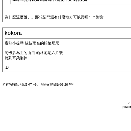
為什麼這麼說。。那想請問還有什麼地方可以買呢？？謝謝
kokora
癖好小提琴 炫技著名的帕格尼尼
阿卡多為主的曲目 帕格尼尼六片裝
聽到耳朵裂掉!
:D
所有的時間均為GMT +8。 現在的時間是
08:26 PM
.
vB
power