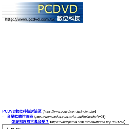
PCDVD數位科技討論區
(
)
https://www.pcdvd.com.tw/index.php
-
音樂軟體討論區
(
)
https://www.pcdvd.com.tw/forumdisplay.php?f=21
- -
怎麼都沒有古典音樂？
(
)
https://www.pcdvd.com.tw/showthread.php?t=94245