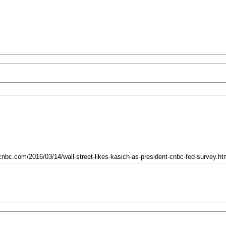
.cnbc.com/2016/03/14/wall-street-likes-kasich-as-president-cnbc-fed-survey