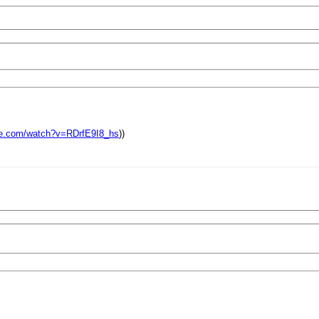
be.com/watch?v=RDrfE9I8_hs
))