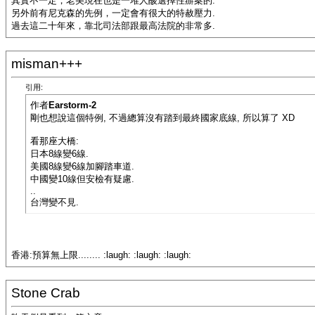
其實不一定，老美現在也是一堆人酸選擇性辦案的.
另外前有尼克森的先例，一定會有很大的特赦壓力.
過去這二十年來，靠北司法部跟最高法院的非常多.
misman+++
引用:
作者
Earstorm-2
剛也想說這個特例, 不過總算沒有踏到最終國家底線, 所以算了 XD
看那座大橋:
日本8線變6線.
美國8線變6線加腳踏車道.
中國變10線但安檢有疑慮.
..
台灣變不見.
香港:預算無上限........ :laugh: :laugh: :laugh:
Stone Crab