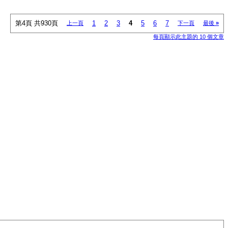
第4頁 共930頁
1
2
3
4
5
6
7
上一頁
下一頁
最後
»
每頁顯示此主題的 10 個文章