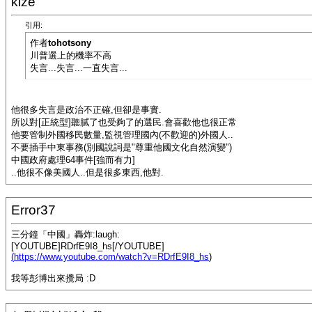
kize
引用:
作者
tohotsony
川普選上的機率不高
失言...失言...一直失言...
他很多失言是政治不正確,但卻是事實.
所以對[正統型]聽膩了也受夠了的選民.會喜歡他也很正常
他要管制外國移民數量,監視管理國內(不歡迎的)外國人..
不要插手中東事務(別國說詞是"尊重他國文化自然演變")
中國政府處理64事件[強而有力]
..他很不像美國人..但是很多東西,他對.
Error37
三分鐘「中國」轟炸:laugh:
[YOUTUBE]RDrfE9I8_hs[/YOUTUBE]
(
https://www.youtube.com/watch?v=RDrfE9I8_hs
)
我等彭博出來攪局 :D