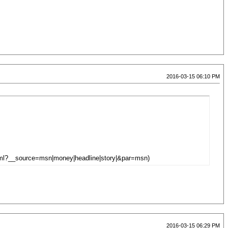
2016-03-15 06:10 PM
.html?__source=msn|money|headline|story|&par=msn)
2016-03-15 06:29 PM