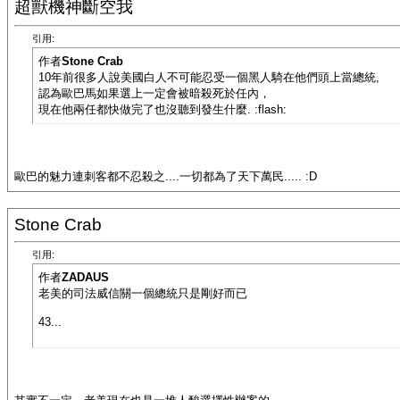
超獸機神斷空我
引用:
作者
Stone Crab
10年前很多人說美國白人不可能忍受一個黑人騎在他們頭上當總統,
認為歐巴馬如果選上一定會被暗殺死於任內，
現在他兩任都快做完了也沒聽到發生什麼. :flash:
歐巴的魅力連刺客都不忍殺之....一切都為了天下萬民..... :D
Stone Crab
引用:
作者
ZADAUS
老美的司法威信關一個總統只是剛好而已
43...