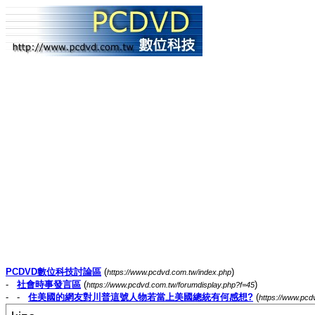
PCDVD數位科技討論區
(
)
https://www.pcdvd.com.tw/index.php
-
社會時事發言區
(
)
https://www.pcdvd.com.tw/forumdisplay.php?f=45
- -
住美國的網友對川普這號人物若當上美國總統有何感想?
(
https://www.pc