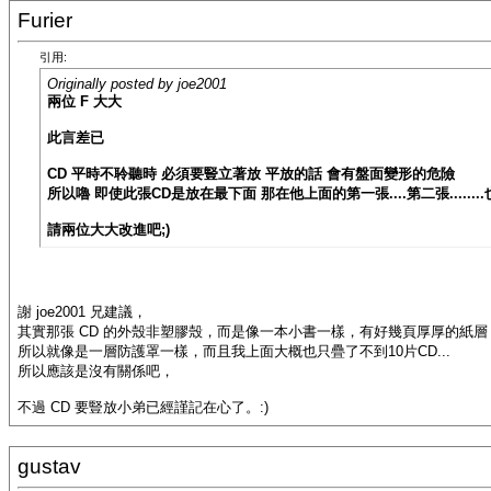
Furier
引用:
Originally posted by joe2001
兩位 F 大大
此言差已
CD 平時不聆聽時 必須要豎立著放 平放的話 會有盤面變形的危險
所以嚕 即使此張CD是放在最下面 那在他上面的第一張....第二張.......
請兩位大大改進吧;)
謝 joe2001 兄建議，
其實那張 CD 的外殼非塑膠殼，而是像一本小書一樣，有好幾頁厚厚的紙層
所以就像是一層防護罩一樣，而且我上面大概也只疊了不到10片CD...
所以應該是沒有關係吧，
不過 CD 要豎放小弟已經謹記在心了。:)
gustav