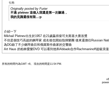
引用:
Originally posted by Furier
不過 pletnev 這個人我還是第一次聽過，
我的見識還很有限...:p
介紹一下
Mikhail Pletnev出生於1957 在21歲贏得柴可夫斯基大賽首獎
不但是個技巧高超的鋼琴家 成名後也開始指揮樂團 後來還擔任Russian Nationa
為DG錄了不少鋼琴曲目和俄羅斯作曲家的交響曲
Art Haus 的柏林愛樂DVD 可以看到他和Abbado合作Rachmaninoff超
所有的時間均為GMT +8。 現在的時間是
11:54 PM
.
vB
power