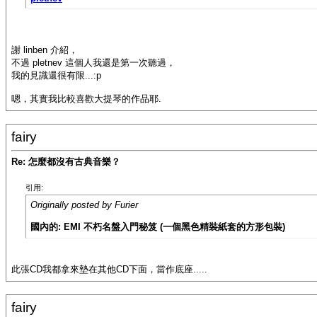
謝 linben 介紹，
不過 pletnev 這個人我還是第一次聽過，
我的見識還很有限...:p
嗯，其實我比較喜歡大提琴的作品耶.
fairy
Re: 怎麼都沒有古典音樂？
引用:
Originally posted by Furier
國內的: EMI 不朽名盤入門秘笈 (一個黑色精裝紙套的方形包裝)
此張CD我都拿來墊在其他CD下面，當作底座.....
fairy