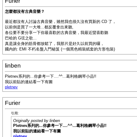
Furier
怎麼都沒有古典音樂？
最近都沒有人討論古典音樂，雖然我也很久沒有買新的 CD 了，
以前倒是買了一大堆...都反覆拿出來聽,
各位要不要分享一下你最喜歡的古典音樂，我最近蠻喜歡聽
巴哈的 G弦之歌...
真是讓全身的筋骨都放鬆了，我那片是好久以前買的囉，
國內的: EMI 不朽名盤入門秘笈 (一個黑色精裝紙套的方形包裝)
linben
Pletnev系列的...你參考一下....^^...葛利格鋼琴小品!!
我以前貼的連結看一下有圖
pletnev
Furier
引用:
Originally posted by linben
Pletnev系列的...你參考一下....^^...葛利格鋼琴小品!!
我以前貼的連結看一下有圖
pletnev