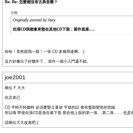
Re: Re: 怎麼都沒有古典音樂？
引用:
Originally posted by fairy
此張CD我都拿來墊在其他CD下面，當作底座.....
哈哈！竟然跟我一樣！一張 CD 多種用途啊。:)
這片好像出了好幾年了... 當作一個小入門還不錯。
joe2001
兩位 F 大大
此言差已
CD 平時不聆聽時 必須要豎立著放 平放的話 會有盤面變形的危險
所以嚕 即使此張CD是放在最下面 那在他上面的第一張....第二張........也
請兩位大大改進吧;)