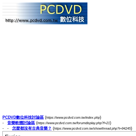
PCDVD數位科技討論區
(
)
https://www.pcdvd.com.tw/index.php
-
音樂軟體討論區
(
)
https://www.pcdvd.com.tw/forumdisplay.php?f=21
- -
怎麼都沒有古典音樂？
(
)
https://www.pcdvd.com.tw/showthread.php?t=94245