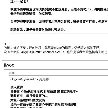
這不一定吧！
我在小西華聽過現場演奏(這總不能說錄音、音響不好吧！)，演奏曲
覺得他在製造噪音，坐立難安。
台灣好些現場演奏，因演奏者水準差欠音感，雖然音質不打折，但還不
想談音效，還是去音響討論區比較適合。
:)
的確，好的演奏，好的詮釋，就算是mono的錄音，仍然讓人感動不已。
沒有生命的24K黃金版 multi channel SACD，也只是被我當飛盤扔出去而
jiwoo
引用:
Originally posted by 美美貓
個人覺得
音樂嘛 不論是那種形式 什麼曲風 或者誰的版本~
聽起來有共鳴是最重要的...
姑且不論燒錄和播放設備
如果一首曲子聽了會讓心中揚起無限感情和迴響