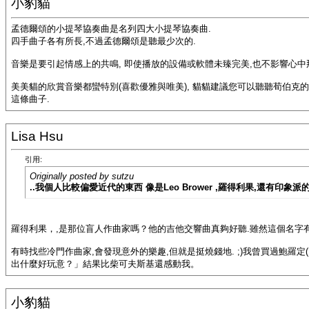
小豹貓
孟德爾頌的小提琴協奏曲是名列四大小提琴協奏曲.
四手曲子各有所長,不過孟德爾頌是聽最少次的.
音樂是要引起情感上的共鳴, 即使播放的設備或軟體未臻完美,也不影響心中
美美貓的欣賞音樂都蠻特別(喜歡優雅與唯美), 貓貓建議您可以聽聽荀伯克的
這條曲子.
Lisa Hsu
引用:
Originally posted by sutzu
..我個人比較偏愛近代的東西 像是Leo Brower ,羅得利果,還有印象派的de
羅得利果，,是那位盲人作曲家嗎？他的吉他交響曲真夠好聽.雖然這個名字
有時找些冷門作曲家,會發現意外的樂趣,但就是挺燒錢地. ;)我曾買過鮑羅定
出什麼好玩意？」結果比柴可夫斯基還感動我。
小豹貓