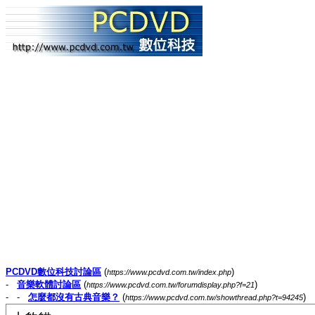
PCDVD數位科技討論區
(
)
https://www.pcdvd.com.tw/index.php
-
音樂軟體討論區
(
)
https://www.pcdvd.com.tw/forumdisplay.php?f=21
- -
怎麼都沒有古典音樂？
(
)
https://www.pcdvd.com.tw/showthread.php?t=94245