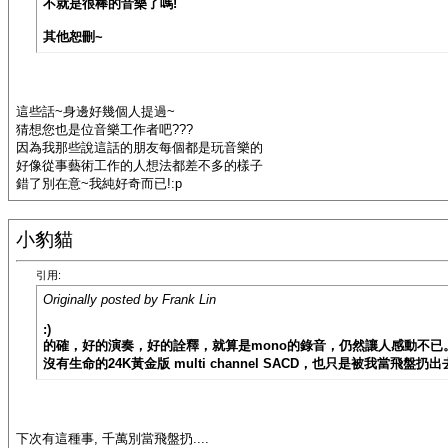
不就是很棒的音樂了嗎!
其他恕刪~
這些話~身邊好幾個人提過~
猜想您也是位音樂工作者吧???
因為我那些說這話的朋友每個都是玩音樂的
好像從事藝術工作的人想法都差不多的樣子
錯了別在意~我純好奇而已!:p
小豹貓
引用:
Originally posted by Frank Lin
:)
的確，好的演奏，好的詮釋，就算是mono的錄音，仍然讓人感動不已
沒有生命的24K黃金版 multi channel SACD，也只是被我當飛盤扔
下次有這種事, 千萬別當飛盤扔....