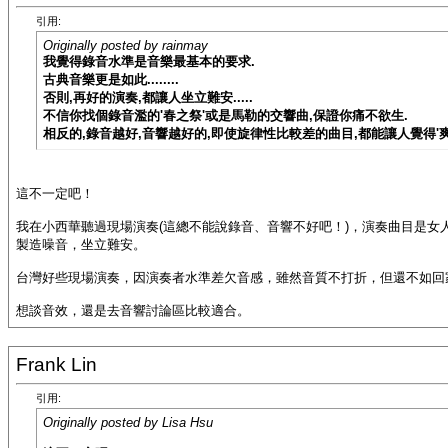
引用:
Originally posted by rainmay
我覺得錄音水準是音樂最基本的要求.
古典音樂更是如此........
否則,再好的演奏,都讓人坐立難安.....
不信你找個錄音濫的'春之祭'或是馬勒的交響曲,保證你痛不欲生.
相反的,錄音越好,音響越好的,即使旋律性比較差的曲目,都能讓人覺得'爽'.
這不一定吧！
我在小西華聽過現場演奏(這總不能說錄音、音響不好吧！)，演奏曲目是
製造噪音，坐立難安。
台灣好些現場演奏，因演奏者水準差欠音感，雖然音質不打折，但還不如回
想談音效，還是去音響討論區比較適合。
Frank Lin
引用:
Originally posted by Lisa Hsu