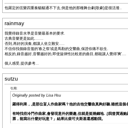
包羅定的弦樂四重奏貓貓通不下去,倒是他的那種舞台劇(歌劇)是很活潑..
rainmay
我覺得錄音水準是音樂最基本的要求.
古典音樂更是如此........
否則,再好的演奏,都讓人坐立難安.....
不信你找個錄音濫的'春之祭'或是馬勒的交響曲,保證你痛不欲生.
相反的,錄音越好,音響越好的,即使旋律性比較差的曲目,都能讓人覺得'爽'....
個人感受,提供參考...
sutzu
引用:
Originally posted by Lisa Hsu
羅得利果，,是那位盲人作曲家嗎？他的吉他交響曲真夠好聽.雖然這
有時找些冷門作曲家,會發現意外的樂趣,但就是挺燒錢地. ;)我曾買過鮑
票，能寫出什麼好玩意？」結果比柴可夫斯基還感動我。