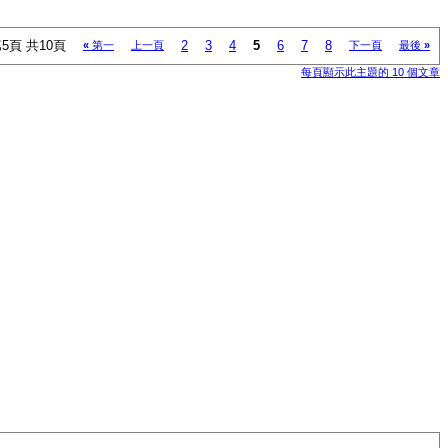
5頁 共10頁
2
3
4
5
6
7
8
«
第一
上一頁
下一頁
最後
»
每頁顯示此主題的 10 個文章