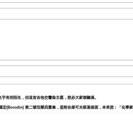
個名字有些陌生，但這首吉他交響曲主題，想必大家都聽過。
鮑羅定(Borodin) 第二號弦樂四重奏，是附在柴可夫斯基後面，本來想：「