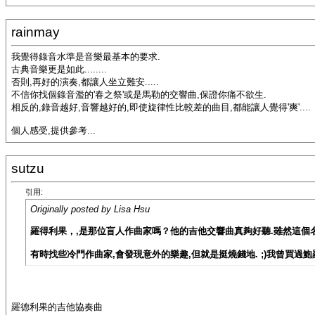
rainmay
我覺得錄音水準是音樂最基本的要求.
古典音樂更是如此........
否則,再好的演奏,都讓人坐立難安.....
不信你找個錄音濫的'春之祭'或是馬勒的交響曲,保證你痛不欲生.
相反的,錄音越好,音響越好的,即使旋律性比較差的曲目,都能讓人覺得'爽'....
個人感受,提供參考...
sutzu
引用:
Originally posted by Lisa Hsu
羅得利果，,是那位盲人作曲家嗎？他的吉他交響曲真夠好聽.雖然這
有時找些冷門作曲家,會發現意外的樂趣,但就是挺燒錢地. ;)我曾買過
羅德利果的吉他協奏曲