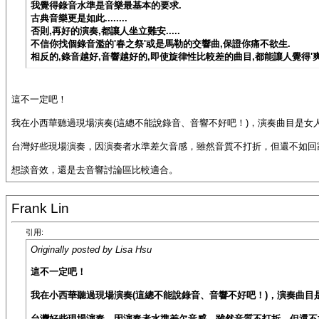
我覺得錄音水準是音樂最基本的要求.
古典音樂更是如此........
否則,再好的演奏,都讓人坐立難安.....
不信你找個錄音濫的'春之祭'或是馬勒的交響曲,保證你痛不欲生.
相反的,錄音越好,音響越好的,即使旋律性比較差的曲目,都能讓人覺得'爽'.
這不一定吧！
我在小西華聽過現場演奏(這總不能說錄音、音響不好吧！)，演奏曲目是
台灣好些現場演奏，因演奏者水準差欠音感，雖然音質不打折，但還不如回
想談音效，還是去音響討論區比較適合。
Frank Lin
引用:
Originally posted by Lisa Hsu
這不一定吧！
我在小西華聽過現場演奏(這總不能說錄音、音響不好吧！)，演奏曲
台灣好些現場演奏，因演奏者水準差欠音感，雖然音質不打折，但還不