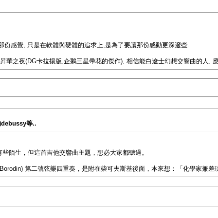
那份感覺, 只是在軟體與硬體的追求上,是為了要讓那份感動更深邃些.
華之夜(DG卡拉揚版,企鵝三星帶花的傑作), 相信能白遼士幻想交響曲的人, 
bussy等..
有些陌生，但這首吉他交響曲主題，想必大家都聽過。
定(Borodin) 第二號弦樂四重奏，是附在柴可夫斯基後面，本來想：「化學