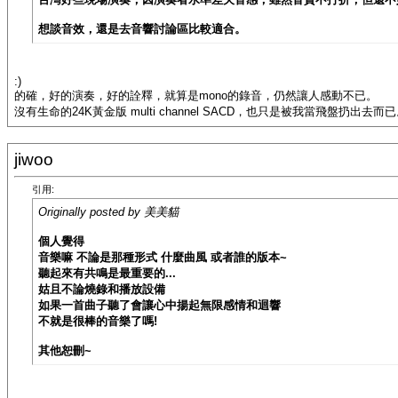
想談音效，還是去音響討論區比較適合。
:)
的確，好的演奏，好的詮釋，就算是mono的錄音，仍然讓人感動不已。
沒有生命的24K黃金版 multi channel SACD，也只是被我當飛盤扔出去而
jiwoo
引用:
Originally posted by 美美貓
個人覺得
音樂嘛 不論是那種形式 什麼曲風 或者誰的版本~
聽起來有共鳴是最重要的...
姑且不論燒錄和播放設備
如果一首曲子聽了會讓心中揚起無限感情和迴響
不就是很棒的音樂了嗎!
其他恕刪~