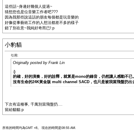
這些話~身邊好幾個人提過~
猜想您也是位音樂工作者吧???
因為我那些說這話的朋友每個都是玩音樂的
好像從事藝術工作的人想法都差不多的樣子
錯了別在意~我純好奇而已!:p
小豹貓
引用:
Originally posted by Frank Lin
:)
的確，好的演奏，好的詮釋，就算是mono的錄音，仍然讓人感動不已
沒有生命的24K黃金版 multi channel SACD，也只是被我當飛盤扔
下次有這種事, 千萬別當飛盤扔....
留給貓貓:p
所有的時間均為GMT +8。 現在的時間是
08:55 AM
.