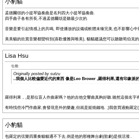
小豹貓
孟德爾頌的小提琴協奏曲是名列四大小提琴協奏曲.
四手曲子各有所長,不過孟德爾頌是聽最少次的.
音樂是要引起情感上的共鳴, 即使播放的設備或軟體未臻完美,也不影響心中
美美貓的欣賞音樂都蠻特別(喜歡優雅與唯美), 貓貓建議您可以聽聽荀伯克的昇
Lisa Hsu
引用:
Originally posted by sutzu
..我個人比較偏愛近代的東西 像是Leo Brower ,羅得利果,還有印象派的de
羅得利果，,是那位盲人作曲家嗎？他的吉他交響曲真夠好聽.雖然這個名字
有時找些冷門作曲家,會發現意外的樂趣,但就是挺燒錢地. ;)我曾買過鮑羅
小豹貓
包羅定的弦樂四重奏貓貓通不下去,倒是他的那種舞台劇(歌劇)是很活潑..