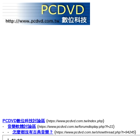
PCDVD數位科技討論區
(
)
https://www.pcdvd.com.tw/index.php
-
音樂軟體討論區
(
)
https://www.pcdvd.com.tw/forumdisplay.php?f=21
- -
怎麼都沒有古典音樂？
(
)
https://www.pcdvd.com.tw/showthread.php?t=94245