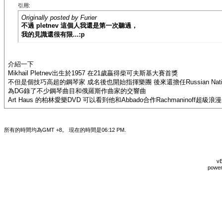
引用:
Originally posted by Furier
不過 pletnev 這個人我還是第一次聽過，
我的見識還很有限...:p
介紹一下
Mikhail Pletnev出生於1957 在21歲贏得柴可夫斯基大賽首獎
不但是個技巧高超的鋼琴家 成名後也開始指揮樂團 後來還擔任Russian Nationa
為DG錄了不少鋼琴曲目和俄羅斯作曲家的交響曲
Art Haus 的柏林愛樂DVD 可以看到他和Abbado合作Rachmaninoff超
所有的時間均為GMT +8。 現在的時間是
06:12 PM
.
vB
power