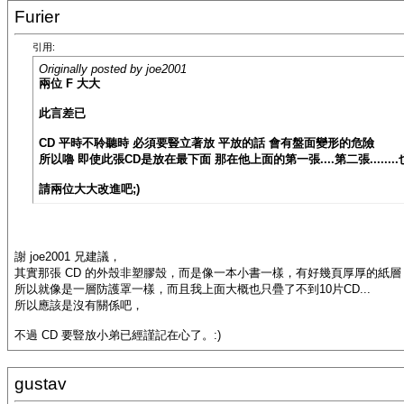
Furier
引用:
Originally posted by joe2001
兩位 F 大大
此言差已
CD 平時不聆聽時 必須要豎立著放 平放的話 會有盤面變形的危險
所以嚕 即使此張CD是放在最下面 那在他上面的第一張....第二張.......
請兩位大大改進吧;)
謝 joe2001 兄建議，
其實那張 CD 的外殼非塑膠殼，而是像一本小書一樣，有好幾頁厚厚的紙層
所以就像是一層防護罩一樣，而且我上面大概也只疊了不到10片CD...
所以應該是沒有關係吧，
不過 CD 要豎放小弟已經謹記在心了。:)
gustav