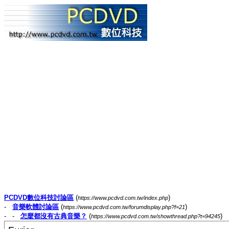
PCDVD數位科技討論區
(
)
https://www.pcdvd.com.tw/index.php
-
音樂軟體討論區
(
)
https://www.pcdvd.com.tw/forumdisplay.php?f=21
- -
怎麼都沒有古典音樂？
(
)
https://www.pcdvd.com.tw/showthread.php?t=94245