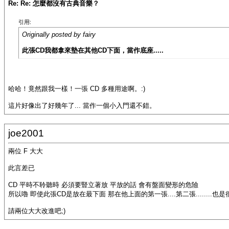
Re: Re: 怎麼都沒有古典音樂？
引用:
Originally posted by fairy
此張CD我都拿來墊在其他CD下面，當作底座.....
哈哈！竟然跟我一樣！一張 CD 多種用途啊。:)
這片好像出了好幾年了... 當作一個小入門還不錯。
joe2001
兩位 F 大大
此言差已
CD 平時不聆聽時 必須要豎立著放 平放的話 會有盤面變形的危險
所以嚕 即使此張CD是放在最下面 那在他上面的第一張....第二張........也
請兩位大大改進吧;)