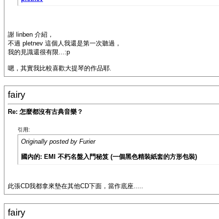
謝 linben 介紹，
不過 pletnev 這個人我還是第一次聽過，
我的見識還很有限...:p
嗯，其實我比較喜歡大提琴的作品耶.
fairy
Re: 怎麼都沒有古典音樂？
引用:
Originally posted by Furier
國內的: EMI 不朽名盤入門秘笈 (一個黑色精裝紙套的方形包裝)
此張CD我都拿來墊在其他CD下面，當作底座.....
fairy