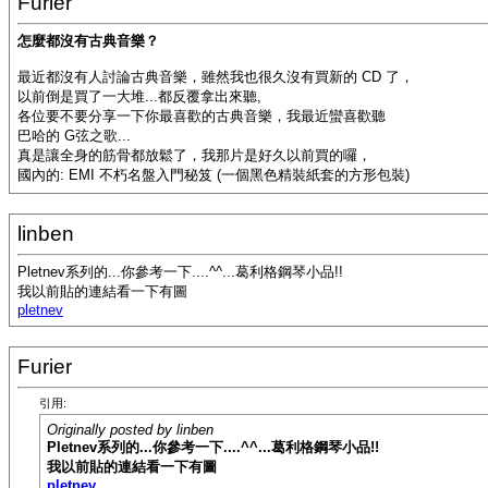
Furier
怎麼都沒有古典音樂？
最近都沒有人討論古典音樂，雖然我也很久沒有買新的 CD 了，
以前倒是買了一大堆...都反覆拿出來聽,
各位要不要分享一下你最喜歡的古典音樂，我最近蠻喜歡聽
巴哈的 G弦之歌...
真是讓全身的筋骨都放鬆了，我那片是好久以前買的囉，
國內的: EMI 不朽名盤入門秘笈 (一個黑色精裝紙套的方形包裝)
linben
Pletnev系列的...你參考一下....^^...葛利格鋼琴小品!!
我以前貼的連結看一下有圖
pletnev
Furier
引用:
Originally posted by linben
Pletnev系列的...你參考一下....^^...葛利格鋼琴小品!!
我以前貼的連結看一下有圖
pletnev