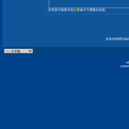
管理員可能要求您
註冊
後才可瀏覽此頁面。
所有的時間均為G
vB
power