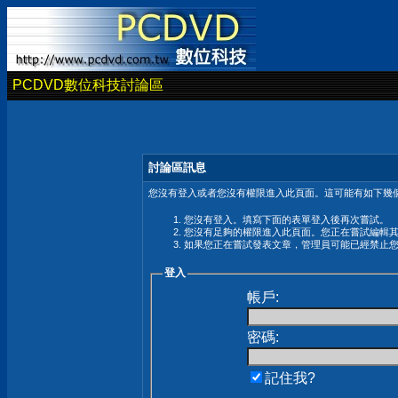
PCDVD數位科技討論區
討論區訊息
您沒有登入或者您沒有權限進入此頁面。這可能有如下幾個
您沒有登入。填寫下面的表單登入後再次嘗試。
您沒有足夠的權限進入此頁面。您正在嘗試編輯
如果您正在嘗試發表文章，管理員可能已經禁止
登入
帳戶:
密碼:
記住我?