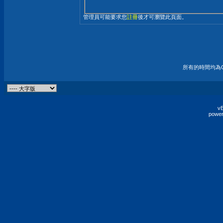
管理員可能要求您
註冊
後才可瀏覽此頁面。
所有的時間均為G
vB
power