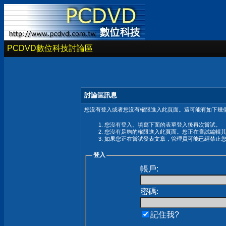
PCDVD數位科技討論區
討論區訊息
您沒有登入或者您沒有權限進入此頁面。這可能有如下幾個
您沒有登入。填寫下面的表單登入後再次嘗試。
您沒有足夠的權限進入此頁面。您正在嘗試編輯
如果您正在嘗試發表文章，管理員可能已經禁止
登入
帳戶:
密碼:
記住我?