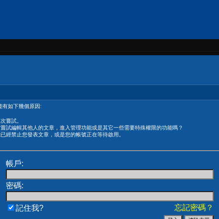
有如下幾個原因:
再次嘗試。
在嘗試編輯其他人的文章，進入管理功能或是其它一些需要特殊權限的功能嗎？
能已經禁止您發表文章，或是您的帳號正在等待啟用。
帳戶:
密碼:
忘記密碼？
記住我?