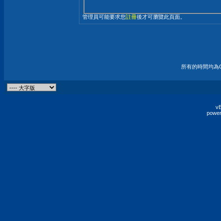
管理員可能要求您
註冊
後才可瀏覽此頁面。
所有的時間均為G
vB
power