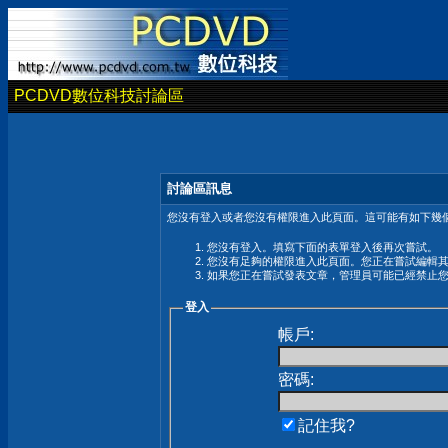
PCDVD數位科技討論區
討論區訊息
您沒有登入或者您沒有權限進入此頁面。這可能有如下幾個
您沒有登入。填寫下面的表單登入後再次嘗試。
您沒有足夠的權限進入此頁面。您正在嘗試編輯
如果您正在嘗試發表文章，管理員可能已經禁止
登入
帳戶:
密碼:
記住我?