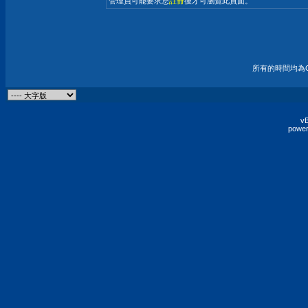
管理員可能要求您
註冊
後才可瀏覽此頁面。
所有的時間均為G
vB
power