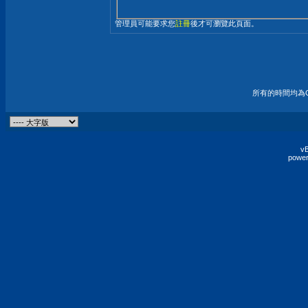
管理員可能要求您
註冊
後才可瀏覽此頁面。
所有的時間均為G
vB
power