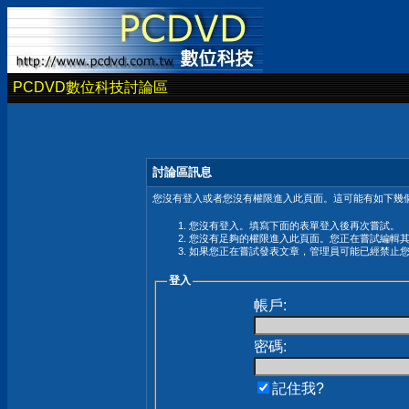
PCDVD數位科技討論區
討論區訊息
您沒有登入或者您沒有權限進入此頁面。這可能有如下幾個
您沒有登入。填寫下面的表單登入後再次嘗試。
您沒有足夠的權限進入此頁面。您正在嘗試編輯
如果您正在嘗試發表文章，管理員可能已經禁止
登入
帳戶:
密碼:
記住我?