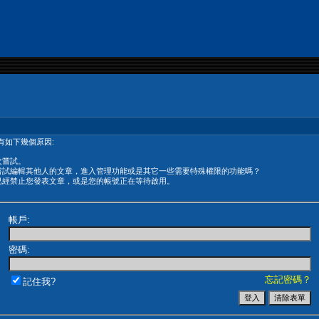
有如下幾個原因:
次嘗試。
嘗試編輯其他人的文章，進入管理功能或是其它一些需要特殊權限的功能嗎？
已經禁止您發表文章，或是您的帳號正在等待啟用。
帳戶:
密碼:
忘記密碼？
記住我?