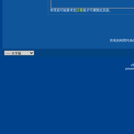
管理員可能要求您
註冊
後才可瀏覽此頁面。
所有的時間均為G
vB
power