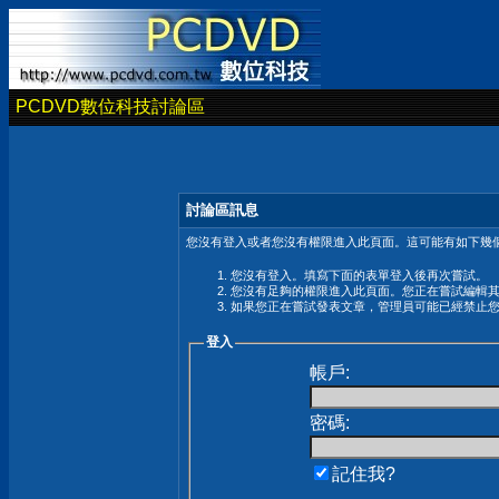
PCDVD數位科技討論區
討論區訊息
您沒有登入或者您沒有權限進入此頁面。這可能有如下幾個
您沒有登入。填寫下面的表單登入後再次嘗試。
您沒有足夠的權限進入此頁面。您正在嘗試編輯
如果您正在嘗試發表文章，管理員可能已經禁止
登入
帳戶:
密碼:
記住我?