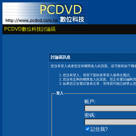
PCDVD數位科技討論區
討論區訊息
您沒有登入或者您沒有權限進入此頁面。這可能有如下幾個
您沒有登入。填寫下面的表單登入後再次嘗試。
您沒有足夠的權限進入此頁面。您正在嘗試編輯
如果您正在嘗試發表文章，管理員可能已經禁止
登入
帳戶:
密碼:
記住我?