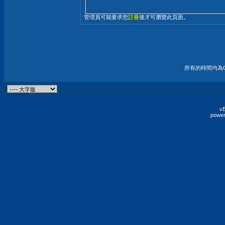
管理員可能要求您
註冊
後才可瀏覽此頁面。
所有的時間均為G
vB
power