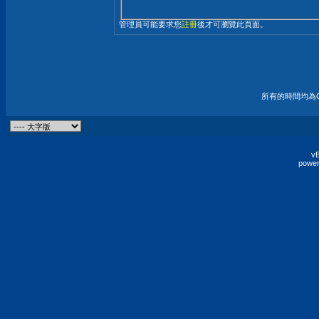
管理員可能要求您
註冊
後才可瀏覽此頁面。
所有的時間均為G
vB
power