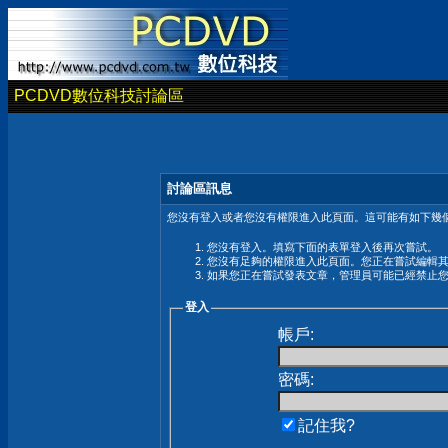
PCDVD數位科技討論區
討論區訊息
您沒有登入或者您沒有權限進入此頁面。這可能有如下幾個
您沒有登入。填寫下面的表單登入後再次嘗試。
您沒有足夠的權限進入此頁面。您正在嘗試編輯
如果您正在嘗試發表文章，管理員可能已經禁止
登入
帳戶:
密碼:
記住我?